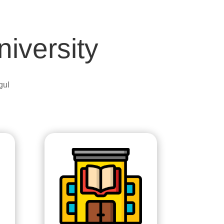
iversity
gul