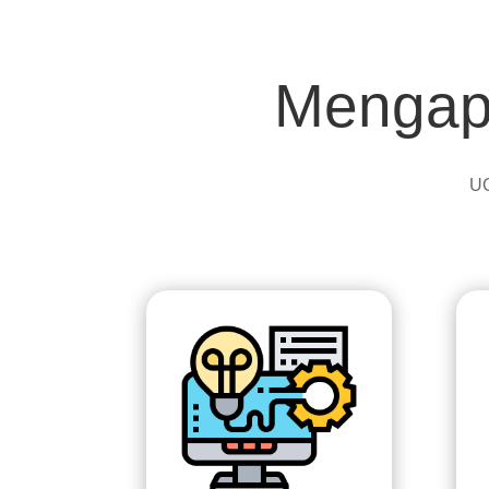
Mengapa
UC