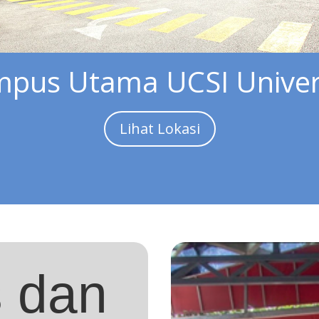
pus Utama UCSI Univer
Lihat Lokasi
s dan