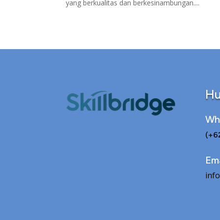
yang berkualitas dan berkesinambungan....
Hu
Wh
(+6
Ema
info