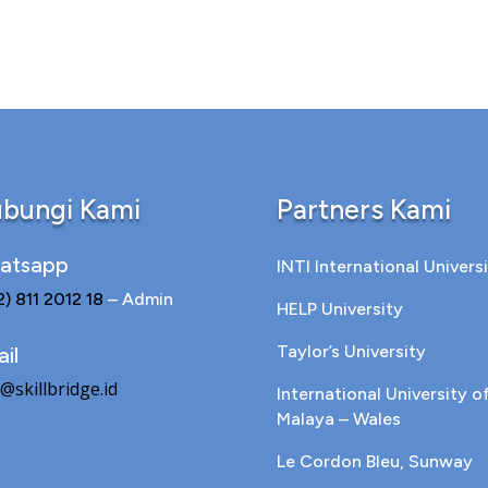
bungi Kami
Partners Kami
atsapp
INTI International Univers
2) 811 2012 18
– Admin
HELP University
Taylor’s University
il
@skillbridge.id
International University o
Malaya – Wales
Le Cordon Bleu, Sunway