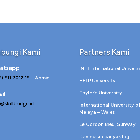
bungi Kami
Partners Kami
atsapp
INTI International Univers
2) 811 2012 18
– Admin
HELP University
Taylor’s University
il
@skillbridge.id
International University o
Malaya – Wales
Le Cordon Bleu, Sunway
Dan masih banyak lagi