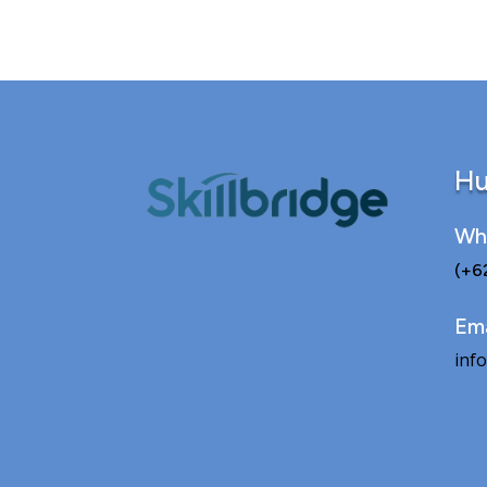
Hu
Wh
(+6
Ema
info