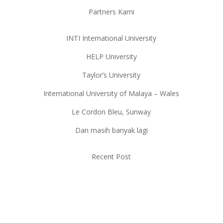
Partners Kami
INTI International University
HELP University
Taylor’s University
International University of Malaya – Wales
Le Cordon Bleu, Sunway
Dan masih banyak lagi
Recent Post
Persyaratan Kuliah di Malaysia:
Panduan Lengkap untuk Calon
Mahasiswa
Kuliah S1 di Malaysia: Pilihan