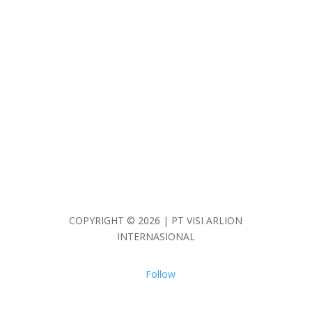
Menarik untuk Pengembangan
Karier
Harga Kuliah di Malaysia –
Belajar di Negara Tetangga yang
Menarik
COPYRIGHT © 2026 | PT VISI ARLION
INTERNASIONAL
Follow