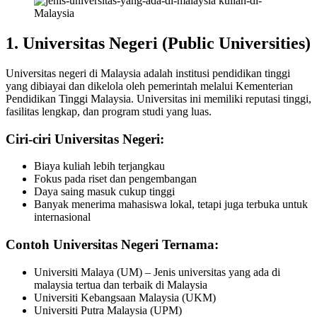
1. Universitas Negeri (Public Universities)
Universitas negeri di Malaysia adalah institusi pendidikan tinggi
yang dibiayai dan dikelola oleh pemerintah melalui Kementerian
Pendidikan Tinggi Malaysia. Universitas ini memiliki reputasi tinggi,
fasilitas lengkap, dan program studi yang luas.
Ciri-ciri Universitas Negeri:
Biaya kuliah lebih terjangkau
Fokus pada riset dan pengembangan
Daya saing masuk cukup tinggi
Banyak menerima mahasiswa lokal, tetapi juga terbuka untuk
internasional
Contoh Universitas Negeri Ternama:
Universiti Malaya (UM) – Jenis universitas yang ada di
malaysia tertua dan terbaik di Malaysia
Universiti Kebangsaan Malaysia (UKM)
Universiti Putra Malaysia (UPM)