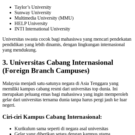
Taylor’s University
Sunway University
Multimedia University (MMU)
HELP University
INTI International University
Universitas swasta cocok bagi mahasiswa yang mencari pendekatan
pendidikan yang lebih dinamis, dengan lingkungan internasional
yang mendukung.
3. Universitas Cabang Internasional
(Foreign Branch Campuses)
Malaysia menjadi satu-satunya negara di Asia Tenggara yang
memiliki kampus cabang resmi dari universitas top dunia. Ini
merupakan peluang emas bagi mahasiswa yang ingin memperoleh
gelar dari universitas ternama dunia tanpa harus pergi jauh ke luar
negeri.
Ciri-ciri Kampus Cabang Internasional:
Kurikulum sama seperti di negara asal universitas
Gelar yang diberikan setara dengan kampus utama