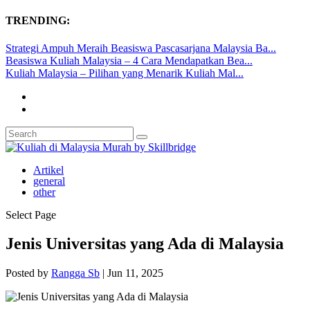
TRENDING:
Strategi Ampuh Meraih Beasiswa Pascasarjana Malaysia Ba...
Beasiswa Kuliah Malaysia – 4 Cara Mendapatkan Bea...
Kuliah Malaysia – Pilihan yang Menarik Kuliah Mal...
Artikel
general
other
Select Page
Jenis Universitas yang Ada di Malaysia
Posted by
Rangga Sb
|
Jun 11, 2025