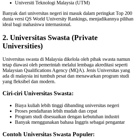
Universiti Teknologi Malaysia (UTM)
Banyak dari universitas negeri ini masuk dalam peringkat Top 200
dunia versi QS World University Rankings, menjadikannya pilihan
ideal bagi mahasiswa internasional.
2. Universitas Swasta (Private
Universities)
Universitas swasta di Malaysia dikelola oleh pihak swasta namun
tetap diawasi oleh pemerintah melalui lembaga akreditasi seperti
Malaysian Qualifications Agency (MQA). Jenis Universitas yang
ada di malaysia ini tumbuh pesat dan menawarkan program studi
yang fleksibel dan modern.
Ciri-ciri Universitas Swasta:
Biaya kuliah lebih tinggi dibanding universitas negeri
Proses pendaftaran lebih mudah dan cepat
Program studi disesuaikan dengan kebutuhan industri
Banyak menggunakan bahasa Inggris sebagai pengantar
Contoh Universitas Swasta Populer: