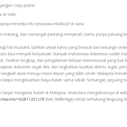
 jangan copy-paste!
ra di SMA.
anya tersedia info beasiswa eksklusif di sana.
an matang, dan semangat pantang menyerah, kamu punya peluang besar
lagi hal mustahil, bahkan untuk kamu yang berasal dari keluarga sede
atis
bisa menjadi kenyataan. Banyak mahasiswa Indonesia sudah memb
fasilitas lengkap, dan pengalaman belajar internasional yang luar b
siapkan dokumen sejak dini, dan tingkatkan kualitas dirimu. Ingat, pe
agai langkah awal menuju masa depan yang lebih cerah. Malaysia men
ya tanpa mengeluarkan biaya kuliah sama sekali. Semangat, pejuang b
ih lanjut mengenai Kuliah di Malaysia, Anda bisa mengaksesnya di webs
s://wa.me/+62811201218
(Mei Skillbridge) untuk terhubung langsung 