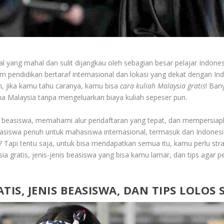
hal yang mahal dan sulit dijangkau oleh sebagian besar pelajar Indones
 pendidikan bertaraf internasional dan lokasi yang dekat dengan Indo
an, jika kamu tahu caranya, kamu bisa
cara kuliah Malaysia gratis
! Ban
Malaysia tanpa mengeluarkan biaya kuliah sepeser pun.
asiswa, memahami alur pendaftaran yang tepat, dan mempersiapkan 
siswa penuh untuk mahasiswa internasional, termasuk dari Indonesia
 Tapi tentu saja, untuk bisa mendapatkan semua itu, kamu perlu strat
a gratis, jenis-jenis beasiswa yang bisa kamu lamar, dan tips agar pe
IS, JENIS BEASISWA, DAN TIPS LOLOS 