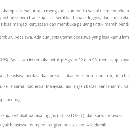
-kampus tersebut atau mengikuti akun media sosial resmi mereka ag
ting seperti transkrip nilai, sertifikat bahasa Inggris, dan surat r
is
bisa menjadi kenyataan dan membuka peluang untuk meraih pendidik
mburu beasiswa. Ada dua jenis utama beasiswa yang bisa kamu lam
(MIS)
. Beasiswa ini terbuka untuk program S2 dan S3, mencakup biaya
iver, beasiswa berdasarkan prestasi akademik, non-akademik, atau b
au kerja sama Indonesia–Malaysia, jadi jangan batasi pencarianmu ha
ips penting:
rip, sertifikat bahasa Inggris (IELTS/TOEFL), dan surat motivasi.
 banyak beasiswa memperhitungkan prestasi non-akademik.